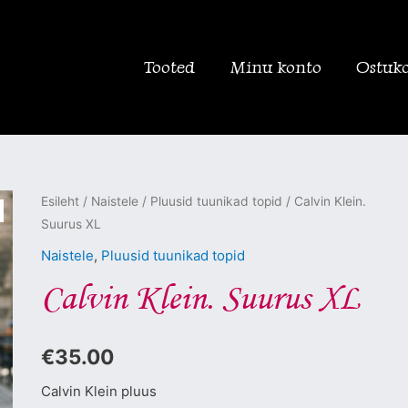
Tooted
Minu konto
Ostuk
Calvin
Esileht
/
Naistele
/
Pluusid tuunikad topid
/ Calvin Klein.
Suurus XL
Klein.
Suurus
Naistele
,
Pluusid tuunikad topid
XL
Calvin Klein. Suurus XL
kogus
€
35.00
Calvin Klein pluus