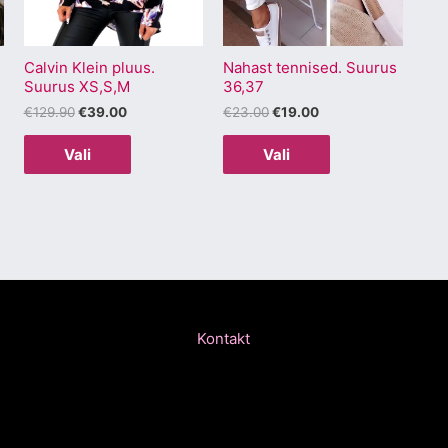
Valikuid
Valikuid
saab
saab
Calvin Klein pluus.
Nahast tennised. Suurus
teha
teha
Suurus XS,S,M
36,37
.
tootelehel.
tootelehel.
€
129.90
€
39.00
€
23.00
€
19.00
Vali
Vali
Kontakt