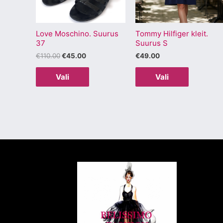
Valikuid
Valikuid
saab
saab
Love Moschino. Suurus
Tommy Hilfiger kleit.
teha
teha
37
Suurus S
tootelehel.
tootelehel
€
110.00
€
45.00
€
49.00
Vali
Vali