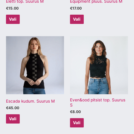
Eletti top. Suurus M
Equipment pluus. Suurus M
€
15.00
€
17.00
Vali
Vali
Sellel
Sellel
tootel
tootel
on
on
mitu
mitu
varianti.
varianti.
Valikuid
Valikuid
saab
saab
teha
teha
tootelehel.
tootelehel.
Even&ood pitsist top. Suurus
Escada kudum. Suurus M
S
€
45.00
€
8.00
Vali
Vali