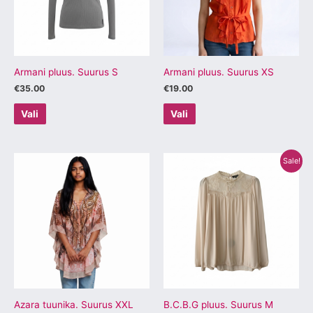
Valikuid
Valikuid
saab
saab
teha
teha
tootelehel.
tootelehel.
Armani pluus. Suurus S
Armani pluus. Suurus XS
€
35.00
€
19.00
Vali
Vali
Algne
Praegune
Sellel
Sellel
Sale!
hind
hind
tootel
tootel
oli:
on:
€269.00.
€50.00.
on
on
mitu
mitu
varianti.
varianti.
Valikuid
Valikuid
saab
saab
teha
teha
tootelehel.
tootelehel.
Azara tuunika. Suurus XXL
B.C.B.G pluus. Suurus M