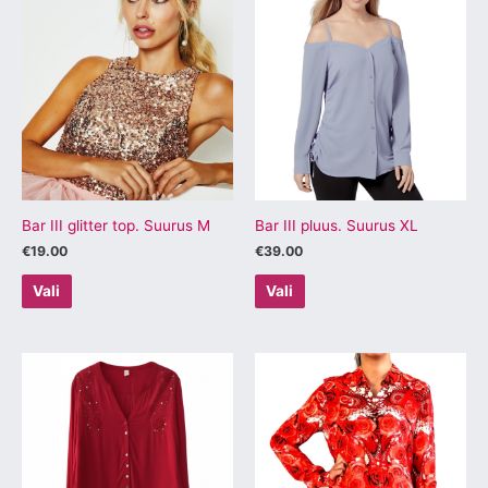
Sellel
Sellel
tootel
tootel
on
on
mitu
mitu
varianti.
varianti.
Valikuid
Valikuid
saab
saab
teha
teha
tootelehel.
tootelehel.
Bar III glitter top. Suurus M
Bar III pluus. Suurus XL
€
19.00
€
39.00
Vali
Vali
Sellel
Sellel
tootel
tootel
on
on
mitu
mitu
varianti.
varianti.