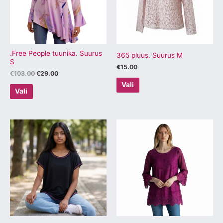
varianti.
varianti.
Valikuid
Valikuid
saab
saab
teha
teha
tootelehel.
tootelehel.
.Free People tuunika. Suurus
365 pluus. Suurus M
S
€
15.00
€
103.00
€
29.00
Vali
Vali
Sellel
Sellel
tootel
tootel
on
on
mitu
mitu
varianti.
varianti.
Valikuid
Valikuid
saab
saab
teha
teha