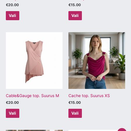
€
20.00
€
15.00
Vali
Vali
Sellel
Sellel
tootel
tootel
on
on
mitu
mitu
varianti.
varianti.
Valikuid
Valikuid
saab
saab
teha
teha
tootelehel.
tootelehel.
Cable&Gauge top. Suurus M
Cache top. Suurus XS
€
20.00
€
15.00
Vali
Vali