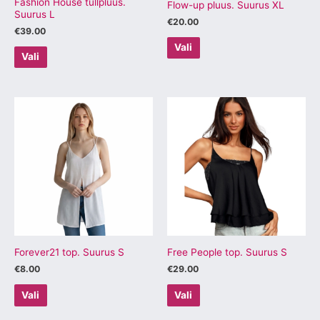
tootelehel.
tootelehel.
Fashion House tüllpluus.
Flow-up pluus. Suurus XL
Suurus L
€
20.00
€
39.00
Vali
Vali
Sellel
Sellel
tootel
tootel
on
on
mitu
mitu
varianti.
varianti.
Valikuid
Valikuid
saab
saab
teha
teha
tootelehel.
tootelehel.
Forever21 top. Suurus S
Free People top. Suurus S
€
8.00
€
29.00
Vali
Vali