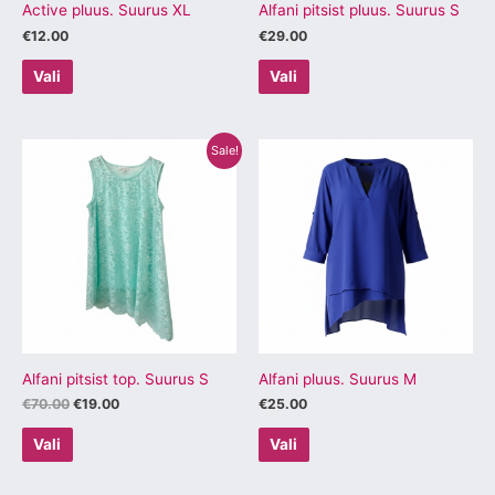
tootelehel.
tootelehel.
Active pluus. Suurus XL
Alfani pitsist pluus. Suurus S
€
12.00
€
29.00
Vali
Vali
Algne
Praegune
Sellel
Sellel
Sale!
hind
hind
tootel
tootel
oli:
on:
€70.00.
€19.00.
on
on
mitu
mitu
varianti.
varianti.
Valikuid
Valikuid
saab
saab
teha
teha
tootelehel.
tootelehel.
Alfani pitsist top. Suurus S
Alfani pluus. Suurus M
€
70.00
€
19.00
€
25.00
Vali
Vali