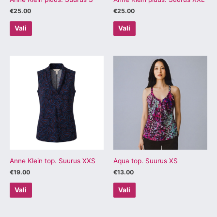
€
25.00
€
25.00
Vali
Vali
Sellel
Sellel
tootel
tootel
on
on
mitu
mitu
varianti.
varianti.
Valikuid
Valikuid
saab
saab
teha
teha
tootelehel.
tootelehel.
Anne Klein top. Suurus XXS
Aqua top. Suurus XS
€
19.00
€
13.00
Vali
Vali