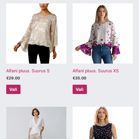
Sellel
Sellel
tootel
tootel
on
on
mitu
mitu
varianti.
varianti.
Valikuid
Valikuid
saab
saab
teha
teha
tootelehel.
tootelehel.
Alfani pluus. Suurus S
Alfani pluus. Suurus XS
€
29.00
€
35.00
Vali
Vali
Sellel
Sellel
tootel
tootel
on
on
mitu
mitu