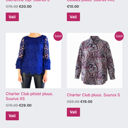
€
78.00
€
20.00
€
10.00
Vali
Vali
Algne
Praegune
Algne
Praegune
Sellel
Sellel
Sale!
Sale!
hind
hind
hind
hind
tootel
tootel
oli:
on:
oli:
on:
€79.00.
€29.00.
€59.00.
€19.00.
on
on
mitu
mitu
varianti.
varianti.
Valikuid
Valikuid
saab
saab
teha
teha
tootelehel.
tootelehel.
Charter Club pitsist pluus.
Charter Club pluus. Suurus S
Suurus XS
€
59.00
€
19.00
€
79.00
€
29.00
Vali
Vali