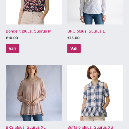
varianti.
varianti.
Valikuid
Valikuid
saab
saab
teha
teha
tootelehel.
tootelehel.
Bondelit pluus. Suurus M
BPC pluus. Suurus L
€
10.00
€
15.00
Vali
Vali
Sellel
Sellel
tootel
tootel
on
on
mitu
mitu
varianti.
varianti.
Valikuid
Valikuid
saab
saab
teha
teha
tootelehel.
tootelehel.
BRS pluus. Suurus XL
Buffalo pluus. Suurus XS