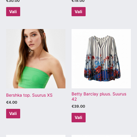
€
30.00
€
19.00
Vali
Vali
Sellel
Sellel
tootel
tootel
on
on
mitu
mitu
varianti.
varianti.
Valikuid
Valikuid
saab
saab
teha
teha
tootelehel.
tootelehel.
Betty Barclay pluus. Suurus
Bershka top. Suurus XS
42
€
4.00
€
39.00
Vali
Vali