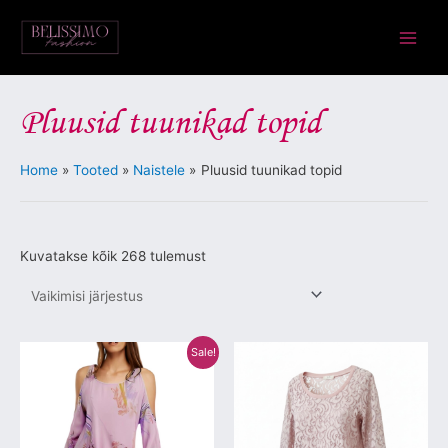
Skip
Main
to
Menu
content
Pluusid tuunikad topid
Home
Tooted
Naistele
Pluusid tuunikad topid
Kuvatakse kõik 268 tulemust
Algne
Praegune
Sellel
Sellel
Sale!
hind
hind
tootel
tootel
oli:
on:
€103.00.
€29.00.
on
on
mitu
mitu