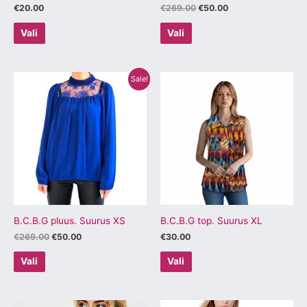
€
20.00
€
269.00
€
50.00
Vali
Vali
Algne
Praegune
Sellel
Sellel
Sale!
hind
hind
tootel
tootel
oli:
on:
€269.00.
€50.00.
on
on
mitu
mitu
varianti.
varianti.
Valikuid
Valikuid
saab
saab
teha
teha
tootelehel.
tootelehel.
B.C.B.G pluus. Suurus XS
B.C.B.G top. Suurus XL
€
269.00
€
50.00
€
30.00
Vali
Vali