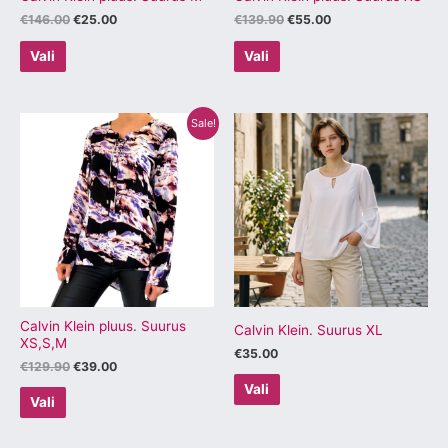
€
146.00
€
25.00
€
139.90
€
55.00
Vali
Vali
Algne
Praegune
Sellel
Sellel
Sale!
hind
hind
tootel
tootel
oli:
on:
€129.90.
€39.00.
on
on
mitu
mitu
varianti.
varianti.
Valikuid
Valikuid
saab
saab
teha
teha
tootelehel.
tootelehel.
Calvin Klein pluus. Suurus
Calvin Klein. Suurus XL
XS,S,M
€
35.00
€
129.90
€
39.00
Vali
Vali