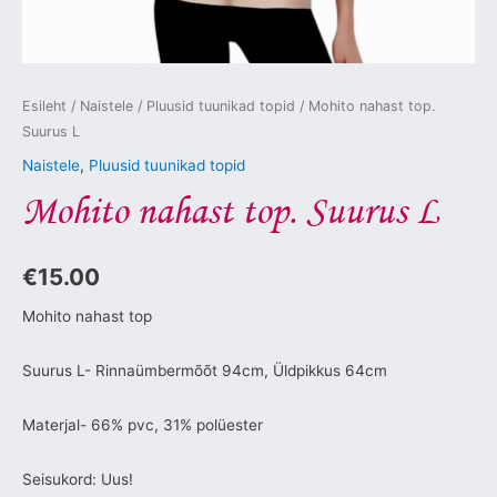
Esileht
/
Naistele
/
Pluusid tuunikad topid
/ Mohito nahast top.
Suurus L
Naistele
,
Pluusid tuunikad topid
Mohito nahast top. Suurus L
€
15.00
Mohito nahast top
Suurus L- Rinnaümbermõõt 94cm, Üldpikkus 64cm
Materjal- 66% pvc, 31% polüester
Seisukord: Uus!