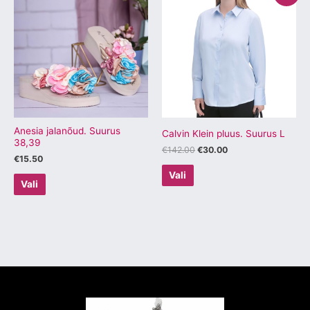
tootel
tootel
oli:
on:
€142.00.
€30.00.
on
on
mitu
mitu
varianti.
varianti.
Valikuid
Valikuid
saab
saab
teha
teha
tootelehel.
tootelehel.
Anesia jalanõud. Suurus
Calvin Klein pluus. Suurus L
38,39
€
142.00
€
30.00
€
15.50
Vali
Vali