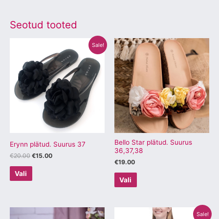
Seotud tooted
Algne
Praegune
Sellel
Sellel
Sale!
hind
hind
tootel
tootel
oli:
on:
€20.00.
€15.00.
on
on
mitu
mitu
varianti.
varianti.
Valikuid
Valikuid
saab
saab
teha
teha
tootelehel.
tootelehel.
Bello Star plätud. Suurus
Erynn plätud. Suurus 37
36,37,38
€
20.00
€
15.00
€
19.00
Vali
Vali
Algne
Praegune
Sellel
Sellel
Sale!
hind
hind