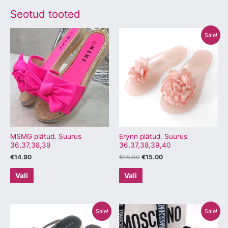
Seotud tooted
Algne
Praegune
Sellel
Sellel
Sale!
hind
hind
tootel
tootel
oli:
on:
€18.00.
€15.00.
on
on
mitu
mitu
varianti.
varianti.
Valikuid
Valikuid
saab
saab
teha
teha
tootelehel.
tootelehel.
MSMG plätud. Suurus
Erynn plätud. Suurus
36,37,38,39
36,37,38,39,40
€
14.90
€
18.00
€
15.00
Vali
Vali
Algne
Praegune
Algne
Praegune
Sellel
Sellel
Sale!
Sale!
hind
hind
hind
hind
tootel
tootel
oli:
on:
oli:
on: