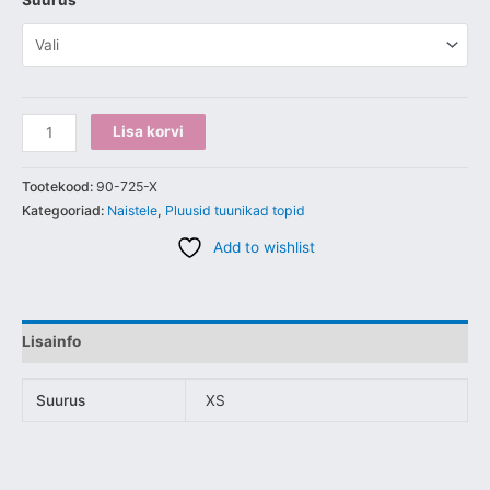
Suurus
Lisa korvi
Tootekood:
90-725-X
Kategooriad:
Naistele
,
Pluusid tuunikad topid
Add to wishlist
Lisainfo
Suurus
XS