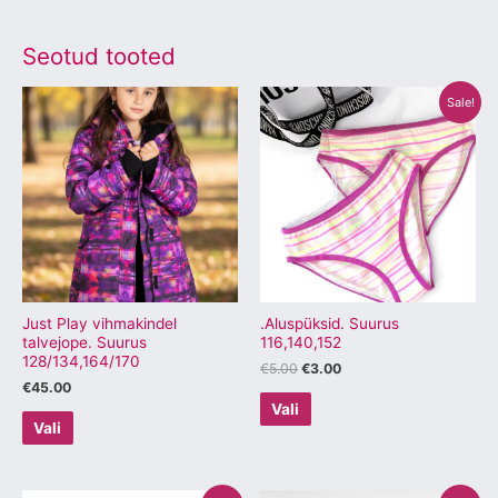
Seotud tooted
Algne
Praegune
Sellel
Sellel
Sale!
hind
hind
tootel
tootel
oli:
on:
€5.00.
€3.00.
on
on
mitu
mitu
varianti.
varianti.
Valikuid
Valikuid
saab
saab
teha
teha
tootelehel.
tootelehel.
Just Play vihmakindel
.Aluspüksid. Suurus
talvejope. Suurus
116,140,152
128/134,164/170
€
5.00
€
3.00
€
45.00
Vali
Vali
Algne
Praegune
Algne
Praegune