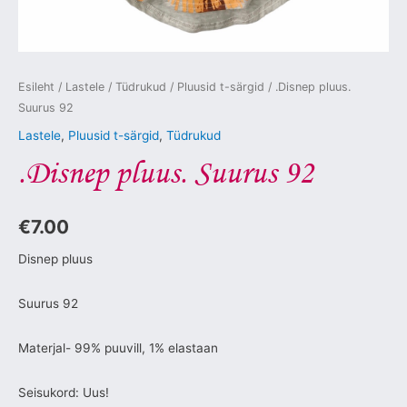
Esileht
/
Lastele
/
Tüdrukud
/
Pluusid t-särgid
/ .Disnep pluus.
Suurus 92
Lastele
,
Pluusid t-särgid
,
Tüdrukud
.Disnep pluus. Suurus 92
€
7.00
Disnep pluus
Suurus 92
Materjal- 99% puuvill, 1% elastaan
Seisukord: Uus!