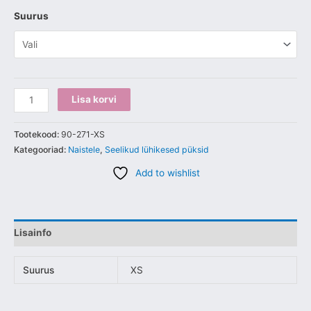
Suurus
Lisa korvi
Tootekood:
90-271-XS
Kategooriad:
Naistele
,
Seelikud lühikesed püksid
Add to wishlist
Lisainfo
Suurus
XS