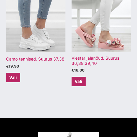
tootel
tootel
on
on
mitu
mitu
varianti.
varianti.
Valikuid
Valikuid
saab
saab
teha
teha
tootelehel.
tootelehel.
Viestar jalanõud. Suurus
Camo tennised. Suurus 37,38
36,38,39,40
€
19.90
€
16.00
Vali
Vali