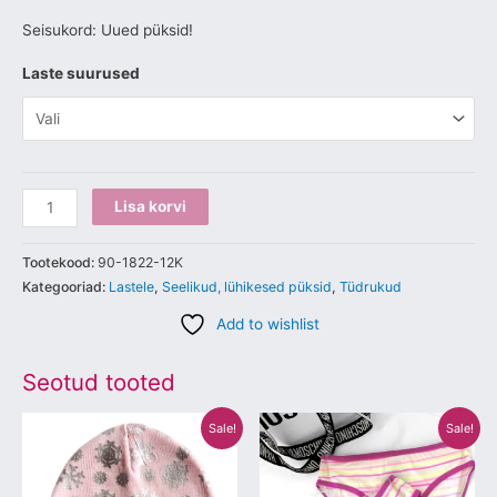
Seisukord: Uued püksid!
Laste suurused
Lisa korvi
Tootekood:
90-1822-12K
Kategooriad:
Lastele
,
Seelikud, lühikesed püksid
,
Tüdrukud
Add to wishlist
Seotud tooted
Algne
Praegune
Algne
Praegune
Sellel
Sellel
Sale!
Sale!
hind
hind
hind
hind
tootel
tootel
oli:
on:
oli:
on:
€17.00.
€5.00.
€5.00.
€3.00.
on
on