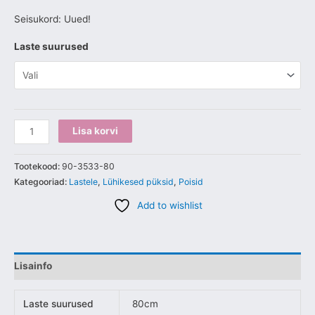
Seisukord: Uued!
Laste suurused
Lisa korvi
Tootekood:
90-3533-80
Kategooriad:
Lastele
,
Lühikesed püksid
,
Poisid
Add to wishlist
Lisainfo
Laste suurused
80cm