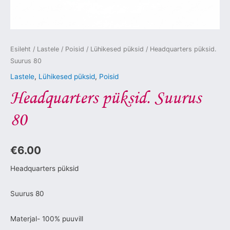
Esileht
/
Lastele
/
Poisid
/
Lühikesed püksid
/ Headquarters püksid.
Suurus 80
Lastele
,
Lühikesed püksid
,
Poisid
Headquarters püksid. Suurus
80
€
6.00
Headquarters püksid
Suurus 80
Materjal- 100% puuvill