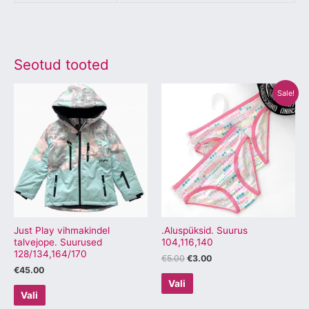
Seotud tooted
Algne
Praegune
Sellel
Sellel
Sale!
hind
hind
tootel
tootel
oli:
on:
€5.00.
€3.00.
on
on
mitu
mitu
varianti.
varianti.
Valikuid
Valikuid
saab
saab
teha
teha
tootelehel.
tootelehel.
Just Play vihmakindel
.Aluspüksid. Suurus
talvejope. Suurused
104,116,140
128/134,164/170
€
5.00
€
3.00
€
45.00
Vali
Vali