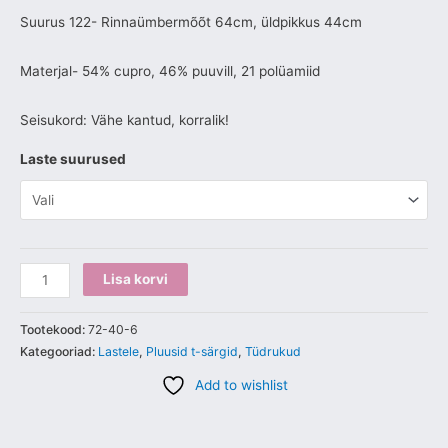
Suurus 122- Rinnaümbermõõt 64cm, üldpikkus 44cm
Materjal- 54% cupro, 46% puuvill, 21 polüamiid
Seisukord: Vähe kantud, korralik!
Laste suurused
Lisa korvi
Tootekood:
72-40-6
Kategooriad:
Lastele
,
Pluusid t-särgid
,
Tüdrukud
Add to wishlist