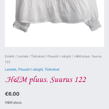
Esileht
/
Lastele
/
Tüdrukud
/
Pluusid t-särgid
/ .H&M pluus. Suurus
122
Lastele
,
Pluusid t-särgid
,
Tüdrukud
.H&M pluus. Suurus 122
€
6.00
H&M pluus