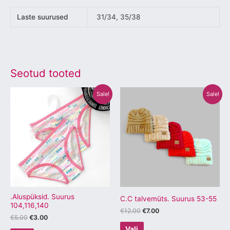
Laste suurused
31/34, 35/38
Seotud tooted
Algne
Praegune
Algne
Praegune
Sellel
Sellel
Sale!
Sale!
hind
hind
hind
hind
tootel
tootel
oli:
on:
oli:
on:
€5.00.
€3.00.
€12.00.
€7.00.
on
on
mitu
mitu
varianti.
varianti.
Valikuid
Valikuid
saab
saab
teha
teha
tootelehel.
tootelehel.
.Aluspüksid. Suurus
C.C talvemüts. Suurus 53-55
104,116,140
€
12.00
€
7.00
€
5.00
€
3.00
Vali