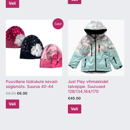
Vali
Algne
Praegune
Sellel
Sellel
Sale!
hind
hind
tootel
tootel
oli:
on:
€9.00.
€6.00.
on
on
mitu
mitu
varianti.
varianti.
Valikuid
Valikuid
saab
saab
teha
teha
tootelehel.
tootelehel.
Puuvillane tüdrukute kevad-
Just Play vihmakindel
sügismüts. Suurus 40-44
talvejope. Suurused
128/134,164/170
€
9.00
€
6.00
€
45.00
Vali
Vali