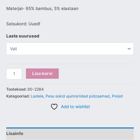
Materjal- 95% bambus, 5% elastaan
Seisukord: Uued!
Laste suurused
Lisa korvi
Tootekood:
90-2284
Kategooriad:
Lastele
,
Pesu sokid ujumisriided pidzaamad
,
Poisid
Add to wishlist
Lisainfo