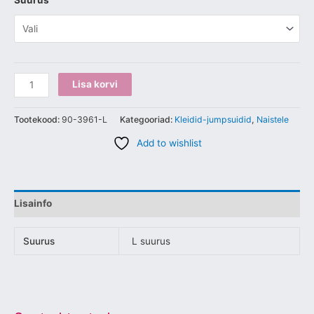
Suurus
Lisa korvi
Tootekood:
90-3961-L
Kategooriad:
Kleidid-jumpsuidid
,
Naistele
Add to wishlist
Lisainfo
Suurus
L suurus