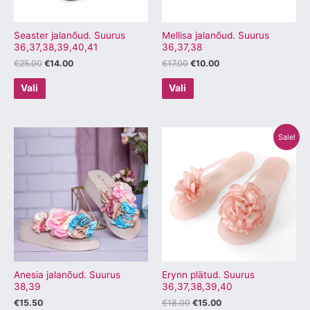
teha
teha
tootelehel.
tootelehel.
Seaster jalanõud. Suurus
Mellisa jalanõud. Suurus
36,37,38,39,40,41
36,37,38
€
25.00
€
14.00
€
17.00
€
10.00
Vali
Vali
Algne
Praegune
Sellel
Sellel
Sale!
hind
hind
tootel
tootel
oli:
on:
€18.00.
€15.00.
on
on
mitu
mitu
varianti.
varianti.
Valikuid
Valikuid
saab
saab
teha
teha
tootelehel.
tootelehel.
Anesia jalanõud. Suurus
Erynn plätud. Suurus
38,39
36,37,38,39,40
€
15.50
€
18.00
€
15.00