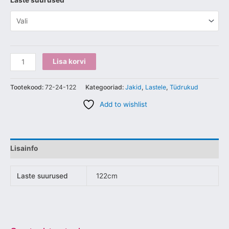
Laste suurused
Lisa korvi
Tootekood:
72-24-122
Kategooriad:
Jakid
,
Lastele
,
Tüdrukud
Add to wishlist
Lisainfo
Laste suurused
122cm