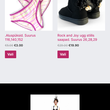
mitu
mitu
varianti.
varianti.
Valikuid
Valikuid
saab
saab
teha
teha
tootelehel.
tootelehel.
.Aluspüksid. Suurus
Rock and Joy ugg stiilis
116,140,152
saapad. Suurus 26,28,29
€
5.00
€
3.00
€
29.00
€
19.90
Vali
Vali