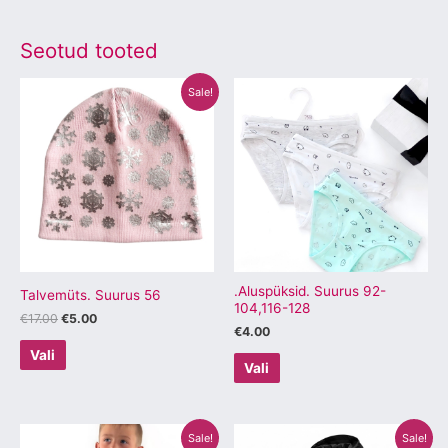
Seotud tooted
Algne
Praegune
Sellel
Sellel
Sale!
hind
hind
tootel
tootel
oli:
on:
€17.00.
€5.00.
on
on
mitu
mitu
varianti.
varianti.
Valikuid
Valikuid
saab
saab
teha
teha
tootelehel.
tootelehel.
.Aluspüksid. Suurus 92-
Talvemüts. Suurus 56
104,116-128
€
17.00
€
5.00
€
4.00
Vali
Vali
Algne
Praegune
Algne
Praegune
Sellel
Sellel
Sale!
Sale!
hind
hind
hind
hind